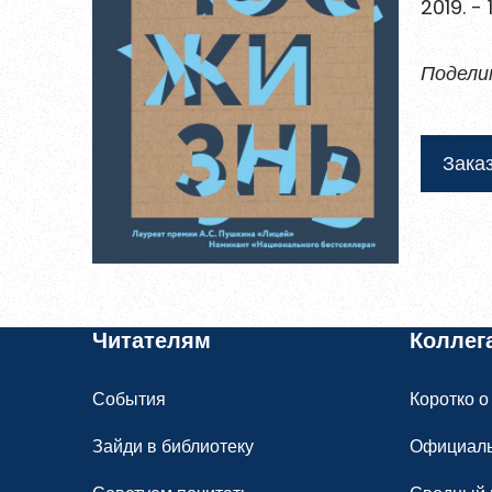
2019. - 
Войти
Подели
Восстановить пароль
Зарегистрирова
Пароль должен быть минимум 6 символов
Заказ
прописную букву, одну цифру и один сп
Я согласен на обработку
персональ
Читателям
Коллег
Я согласен с
правилами использова
События
Коротко о
Заре
Зайди в библиотеку
Официал