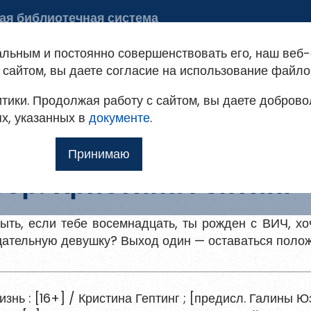
ая библиотечная система
 библиотеке
Советуем почитать
альным и постоянно совершенствовать его, наш веб-
ация на портале
сайтом, вы даете согласие на использование файло
тики. Продолжая работу с сайтом, вы даете доброво
овым
т доступ к методическим рекомендациям,
ях, указанных в
мо
документе
.
ким и другим полнотекстовым документам, а
Принимаю
Ещё
ор: Кристина Гептинг
быть, если тебе восемнадцать, ты рожден с ВИЧ, х
илю
цательную девушку? Выход один — оставаться полож
 для
знь : [16+] / Кристина Гептинг ; [предисл. Галины Юз