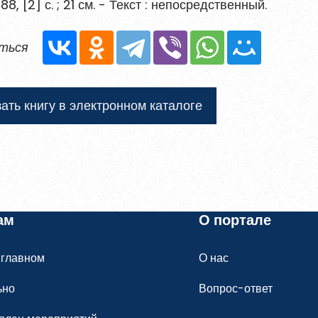
188, [2] с. ; 21 см. - Текст : непосредственный.
ться
ться
 и содержать хотя бы одну строчную букву, одну
ать книгу в электронном каталоге
ециальный символ.
Обновить
ных данных
ам
О портале
ния материалов
, размещённых на портале.
 главном
О нас
гистрироваться
ьно
Вопрос-ответ