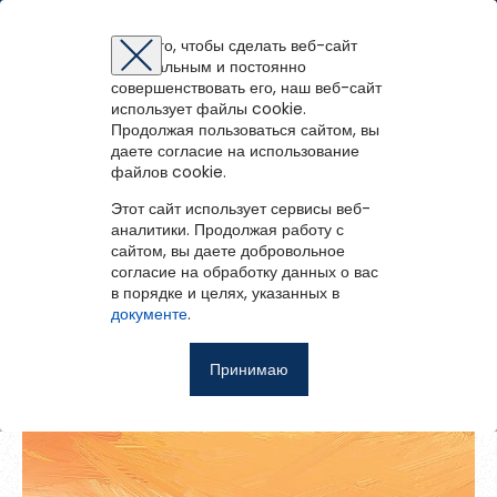
Вельская библиотечная система
Для того, чтобы сделать веб-сайт
оптимальным и постоянно
Восстановление пароля
Регистрация на портале
Авторизация
Вы успешно зарегистрированы!
совершенствовать его, наш веб-сайт
войти
или
зарегистрироваться
использует файлы cookie.
Для того чтобы получить доступ к полнотекстовым документам и
Последний ребенок
Зарегистрированные пользователи имеют доступ к
Продолжая пользоваться сайтом, вы
Перейти на портал
записям вебинаров необходимо авторизоваться.
методическим рекомендациям, сценариям мероприятий,
Если у вас еще нет учетной записи,
даете согласие на использование
зарегистрируйтесь.
библиографическим и другим полнотекстовым документам, а
файлов cookie.
Ошибка регистрации.
Перезагрузите
страницу и попробуйте
также к записям вебинаров.
снова
Этот сайт использует сервисы веб-
Восстановить пароль
аналитики. Продолжая работу с
сайтом, вы даете добровольное
Главная
согласие на обработку данных о вас
в порядке и целях, указанных в
Введите эл.почту, привязанную к профилю на портале. На
События
документе
.
неё мы отправим ссылку для восстановления пароля.
Запомнить меня
О библиотеке
Принимаю
Войти
Советуем почитать
Ещё
Восстановить пароль
Фотоальбом