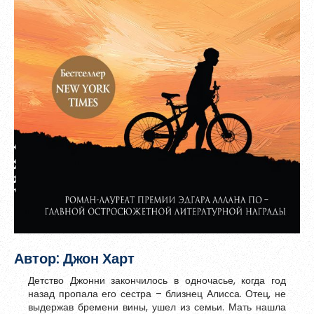
Зарегистрироваться
Пароль должен быть минимум 6 символов и содержать хотя
бы одну строчную букву, одну прописную букву, одну цифру
Автор: Джон Харт
и один специальный символ.
Детство Джонни закончилось в одночасье, когда год
назад пропала его сестра – близнец Алисса. Отец, не
выдержав бремени вины, ушел из семьи. Мать нашла