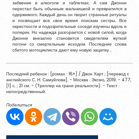
забвение в алкоголе и таблетках. А сам Джонни
Обновить
перестал быть обычным мальчишкой и превратился в
одержимого. Каждый день он творит странные ритуалы
и посвящает все свое время поискам сестры. Все
окрестности и подозрительные соседи изучены вдоль и
Я согласен на обработку
персональных данных
поперек. Но надежда разгорается с новой силой, когда
Я согласен с
правилами использования материалов
,
Джонни внезапно становится свидетелем жуткой
размещённых на портале.
погони со смертельным исходом. Последние слова
сбитого мотоциклиста дают ему новую зацепку…
Зарегистрироваться
Последний ребенок : [роман : 16+] / Джон Харт ; [перевод с
английского С. Н. Самуйлова]. - Москва : Эксмо, 2019. - 477,
[1] с. ; 21 см. - (Триллер на грани реальности). - Текст :
Уже зарегистрированы?
Войти
непосредственный.
Поделиться